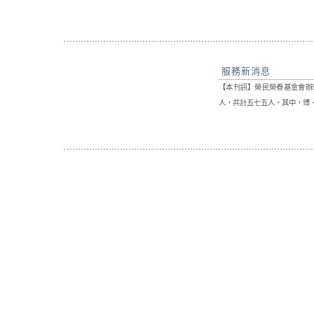
服務新消息
【本刊訊】榮民榮眷基金會辦
人，共計五七五人。其中，博、
:
地址：110205臺北市
國軍退除役官兵輔導委員會 
網站瀏覽人次:
000