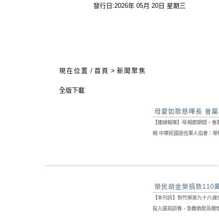
發行日:2026年 05月 20日 星期三
:::
現在位置
/
首頁
>
新聞聚焦
全版下載
母愛如歌慈暉長 會
【連線報導】母親節期間，會
親 中華民國退伍軍人協會：舉
榮民胡金榮捐款110
【本刊訊】新竹榮家九十六歲
投入遺孤認養、急難救助及關懷