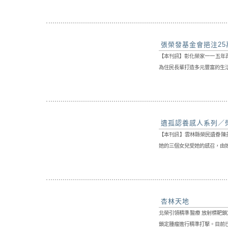
張榮發基金會挹注25
【本刊訊】彰化榮家一一五年
為住民長輩打造多元豐富的生活
遺孤認養感人系列／
【本刊訊】雲林縣榮民遺眷陳
她的三個女兒受她的感召，由她
杏林天地
北榮引領精準醫療 放射標靶鎖
鎖定腫瘤進行精準打擊。目前已