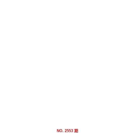
跳
到
主
要
內
容
區
塊
NO. 2553 期