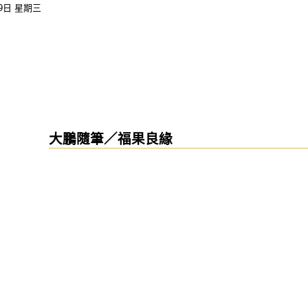
09日 星期三
大鵬隨筆／福果良緣