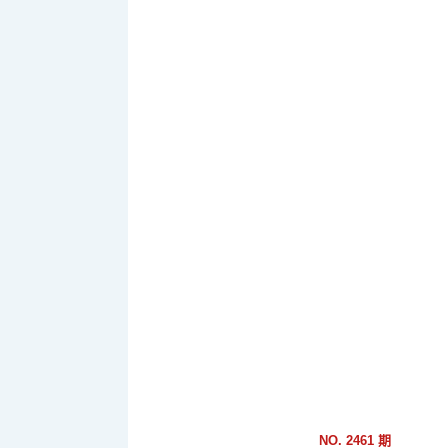
跳
到
主
要
內
容
區
塊
NO. 2461 期