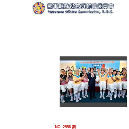
跳
到
主
要
內
容
區
塊
NO. 2558 期