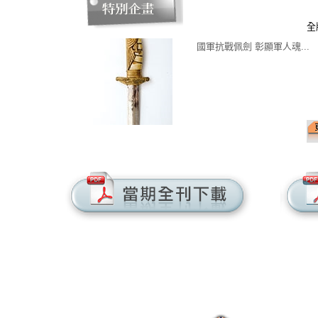
全
國軍抗戰佩劍 彰顯軍人魂...
: