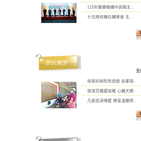
115年醫療機構中高階主...
七位將校轉任輔導會 主...
全
榮家紛辦知性旅遊 長輩探...
張淑芬攜愛送暖 心輔犬療...
凡星巡演傳愛 樂音溫暖榮...