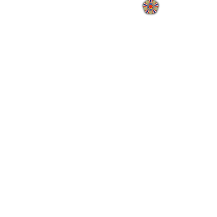
地址：110205臺北市
國軍退除役官兵輔導委員會 
網站瀏覽人次:
000