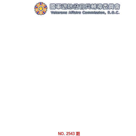
跳
到
主
要
內
容
區
塊
NO. 2543 期