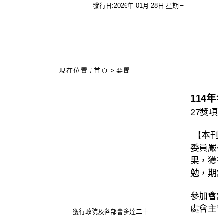
發行日:2026年 01月 28日 星期三
:::
現在位置
/
首頁
>
要聞
114
27獎
【本刊
委員嚴
果，獲
勉，期
參加會
處會主
獲行政院及各部會多達二十