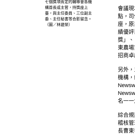
七個獎項肯定的輔導會各機
構首長或主管，持獎座上
會議現
臺，與主任委員、三位副主
點，司
委、主任秘書等合影留念。
座，原
（圖／林建榮）
績優評
獎」、
東農場
招商卓
另外，
機構，
New
New
名一一
綜合規
稽核管
長曹東