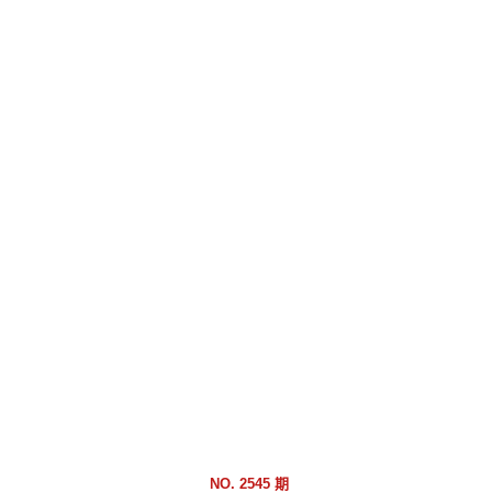
跳
到
主
要
內
容
區
塊
NO. 2545 期