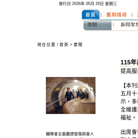
發行日:2026年 05月 20日 星期三
:::
現在位置
/
首頁
>
要聞
115
提高服
【本刊
五月十
示，多
全維護
福祉。
出席會
輔導會主委嚴德發偕與會人