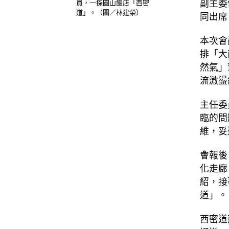
副主委
員，一探圓山飯店「西密
道」。（圖／林建榮）
同出席
本次會
排「大
然氣」
流激盪
主任委
臨的問
維，妥
會報後
化走廊
紹，接
道」。
西密道