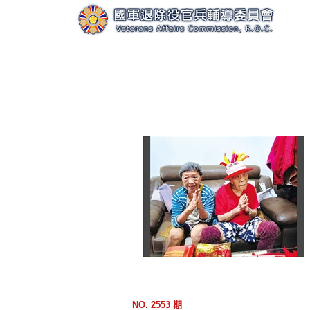
跳
到
主
要
內
容
區
塊
NO. 2553 期