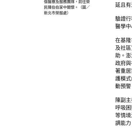
偕醫療及服務團隊，前往榮
延且有
民陳伯伯家中關懷。（圖／
新北市榮服處）
驗證行
醫學中
在基隆
及社區
助。澎
政府與
著重居
護模式
動預警
陳副主
呼吸困
等情境
調能力