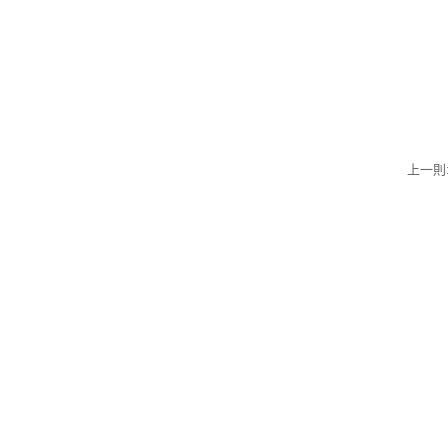
上一則:
:
地址：110205臺北市
國軍退除役官兵輔導委員會 
網站瀏覽人次:
000