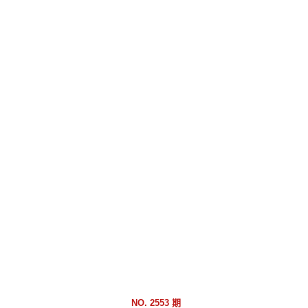
跳
到
主
要
內
容
區
塊
NO. 2553 期