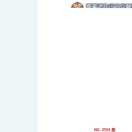
跳
到
主
要
內
容
區
塊
NO. 2554 期