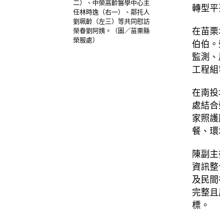
二）、中榮高齡醫學中心主
轉型平
任林時逸（右一）、鄰托人
劉珮齡（左三）等共同慰訪
在苗栗
榮眷劉阿姨。（圖／苗栗縣
榮服處）
伯伯。
監測、
工程組
在南投
處結合
家照護
餐、環
陳副主
資訊整
及民間
完整且
標。