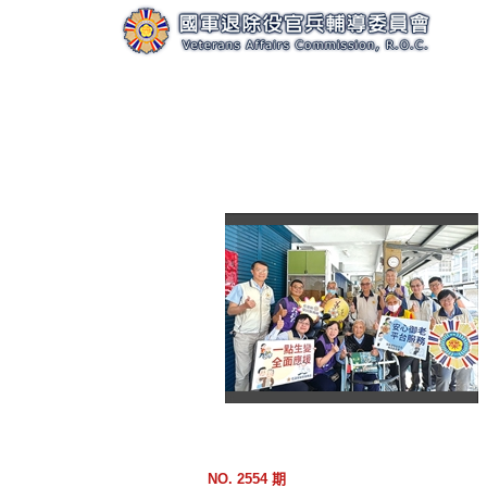
跳
到
主
要
內
容
區
塊
NO. 2554 期