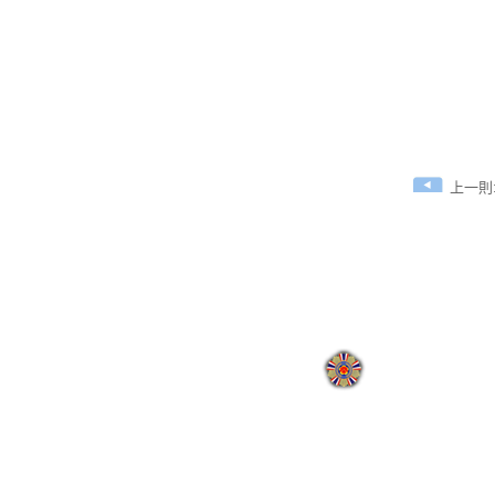
上一則:
:
地址：110205臺北市
國軍退除役官兵輔導委員會 
網站瀏覽人次:
000