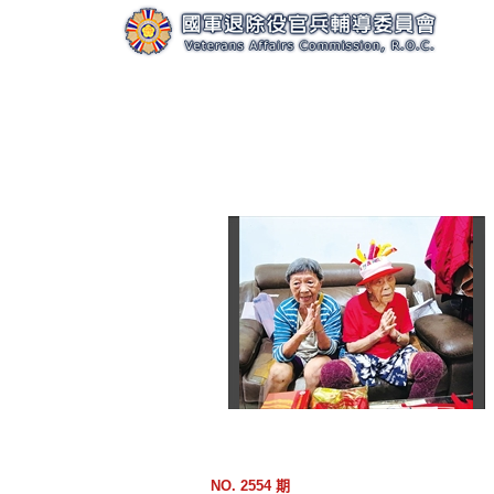
跳
到
主
要
內
容
區
塊
NO. 2554 期