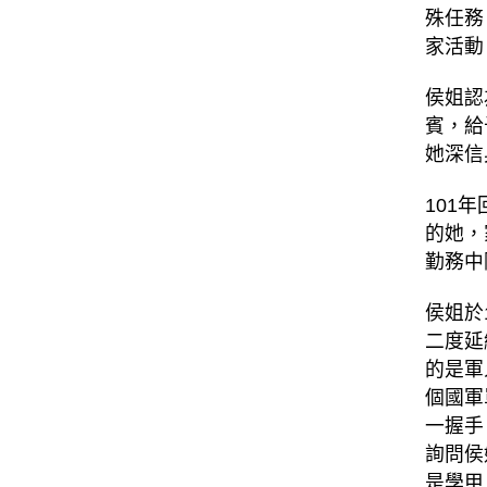
殊任務
家活動
侯姐認
賓，給
她深信
101
的她，
勤務中
侯姐於
二度延
的是軍
個國軍
一握手
詢問侯
是學甲