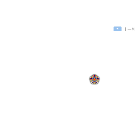
上一則:
:
地址：110205臺北市
國軍退除役官兵輔導委員會 
網站瀏覽人次:
000