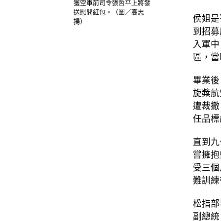
獲空軍前司令張哲平上將發
送慰問紅包。（圖／高志
侯姐是
揚）
到招募
入軍中
區，當
畢業後
旋槳航
遭裁撤
任品標
直到九
嘗擁抱
受三個
難訓練
松指部
副總統