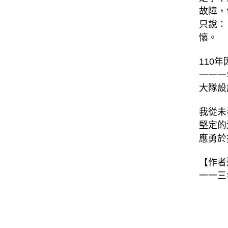
故障，
只說：
懷。
110
一一一
大隊設
我從未
堅定的
應勇於
【作者
一一三