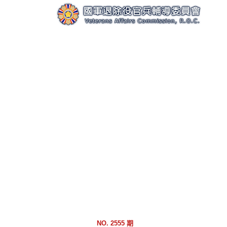
跳
到
主
要
內
容
區
塊
NO. 2555 期