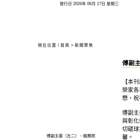
發行日:2026年 06月 17日 星期三
:::
現在位置
/
首頁
>
新聞聚焦
傅副
【本刊
榮家各
懋，祝
傅副主
與彰化
切磋球
傅副主委（左二）、服務照
馨。