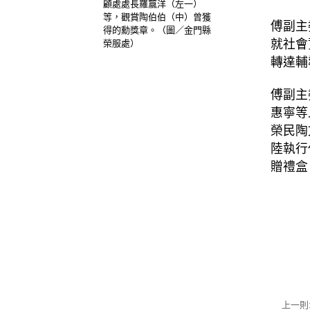
顧處處長羅籝洋（左一）
等，觀賞陶伯伯（中）曾獲
傅副主
得的勳獎章。（圖／金門縣
就社會
榮服處）
轉達輔
傅副主
惠寧等
榮民陶
陸執行
贈禮盒
上一則: