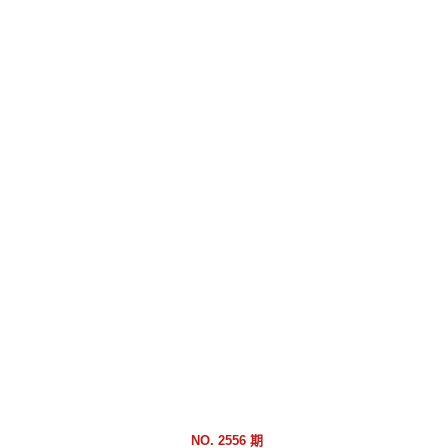
跳
到
主
要
內
容
區
塊
NO. 2556 期