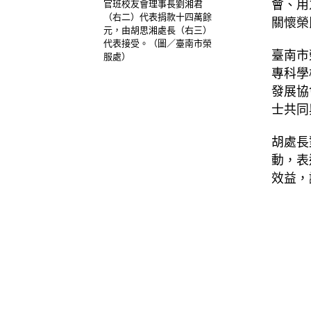
會、用
官班校友會理事長劉湘君
（右二）代表捐款十四萬餘
關懷榮
元，由胡思湘處長（右三）
代表接受。（圖／臺南市榮
臺南市
服處）
專科學
發展協
士共同
胡處長
動，表
效益，