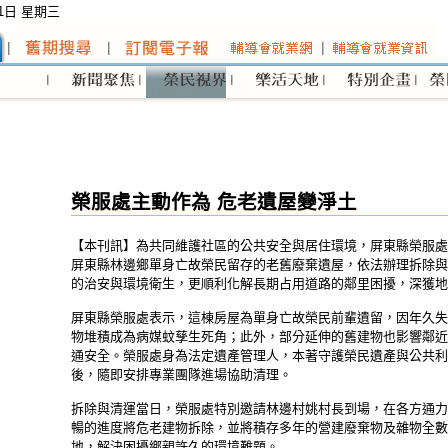
01日 星期三
榮服處主動作為 危老遺屋變淨土
【本刊訊】為共同維護社區的公共安全與居住環境，屏東縣榮服處
屏東縣林邊鄉單身亡故榮民留存的老舊廢棄遺屋，依法辦理拆除與
的治安與環境衛生，更順利化解長期占用道路的鄰里困擾，深獲地
屏東縣榮服處表示，這棟房屋為單身亡故榮民前輩遺留，因年久失
物堆積成為病媒蚊孳生死角；此外，部分延伸的舊建物也影響鄰近
通安全。榮服處身為法定遺產管理人，本著守護榮民遺產與公共利
後，隨即安排專業團隊進場協助清理。
拆除與清運當日，榮服處特別邀請林邊村姚村長到場，在各方通力
暢的進度將危老建物拆除，並將積存多年的營建廢棄物及雜物全數
地，解決困擾鄉親許久的環境難題。