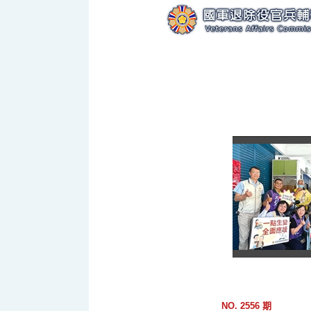
跳
到
主
要
內
容
區
塊
NO. 2556 期