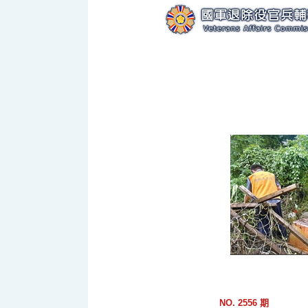
跳
到
主
要
內
容
區
塊
NO. 2556 期