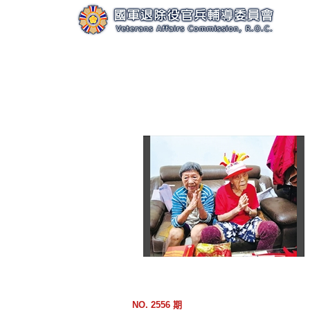
跳
到
主
要
內
容
區
塊
NO. 2556 期