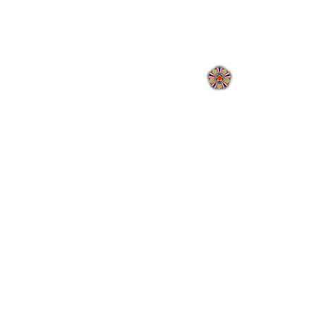
:
地址：110205臺北市
國軍退除役官兵輔導委員會 
網站瀏覽人次:
000