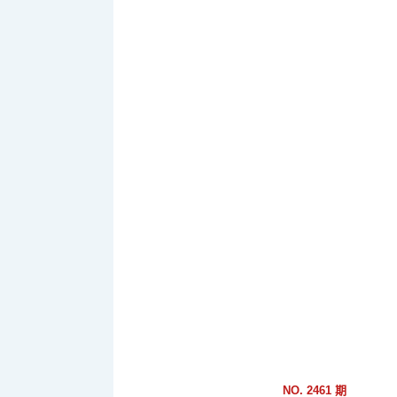
跳
到
主
要
內
容
區
塊
NO. 2461 期