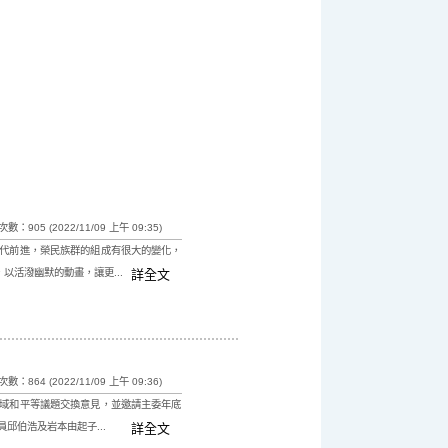
數：905 (2022/11/09 上午 09:35)
代前進，榮民族群的組成有很大的變化，
活潑幽默的動畫，讓更...
詳全文
數：864 (2022/11/09 上午 09:36)
域和平等議題交換意見，並邀請主委年底
伯浩及岩本由起子...
詳全文