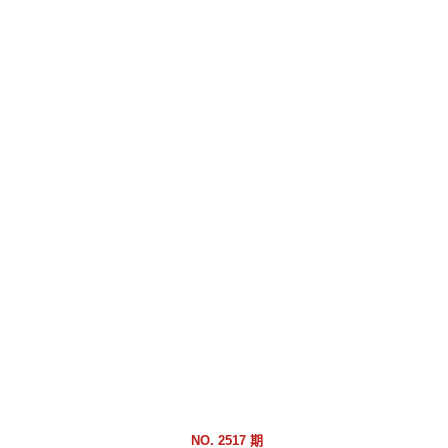
跳
到
主
要
內
容
區
塊
NO. 2517 期