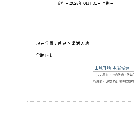
發行日:2025年 01月 01日 星期三
:::
現在位置
/
首頁
>
樂活天地
全版下載
山城呼喚 老街慢遊
追完楓紅，泡過熱湯，熱切的
行腳間。 深坑老街 臭豆腐飄
: