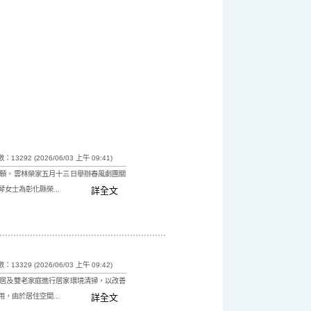
13292 (2026/06/03 上午 09:41)
願。雲林榮家五月十三日舉辦春風劇團關
士為彰化縣榮...
詳全文
13329 (2026/06/03 上午 09:42)
居及雙老家庭進行居家環境清掃，以改善
由於居住空間...
詳全文