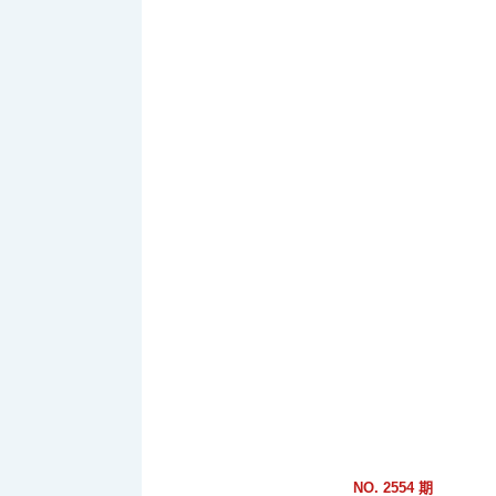
跳
到
主
要
內
容
區
塊
NO. 2554 期