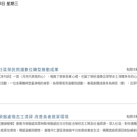
03日 星期三
社區榮民照護數位轉型推動成果
點閱次數：
【本刊訊】一首〈月亮代表我的心〉，唱進了榮家長輩心裡，也圓了榮民遺眷呂翠琴女士深藏多年的心
懷活動，一位坐著輪椅登臺演唱的身影，為現場增添溫暖與感動。 春風劇團成員多為榮民（眷），呂翠琴女
榮服處偕志工清掃 改善長者居家環境
點閱次數：
【連線報導】基隆市榮服處與雲林縣榮服處近日分別結合榮欣志工隊及社福資源，深入社區，對年邁獨
長者居住環境，傳遞溫暖與關懷。 基隆市仁愛區曾爺爺平日依靠就養金生活，偶爾透過資源回收貼補家用，