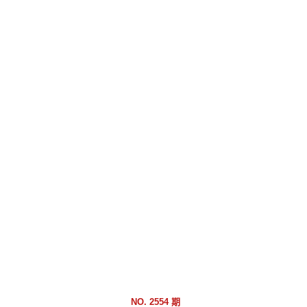
跳
到
主
要
內
容
區
塊
NO. 2554 期