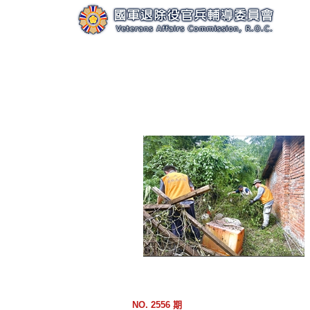
跳
到
主
要
內
容
區
塊
NO. 2556 期