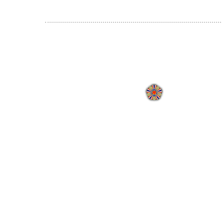
:
地址：110205臺北市
國軍退除役官兵輔導委員會 
網站瀏覽人次:
000