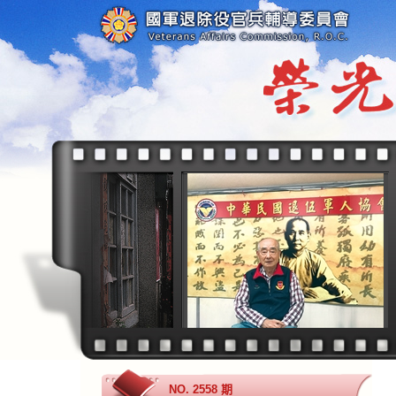
跳
到
主
要
內
容
區
塊
NO. 2558 期