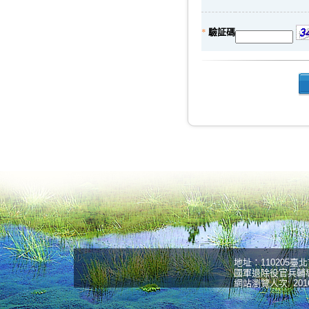
*
驗証碼
:
地址：110205臺北市
國軍退除役官兵輔導委員會 
網站瀏覽人次:
201