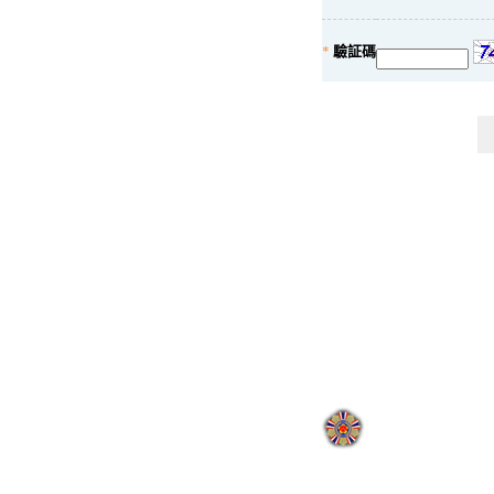
*
驗証碼
:
地址：110205臺北市
國軍退除役官兵輔導委員會 
網站瀏覽人次:
000