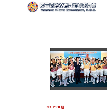
跳
到
主
要
內
容
區
塊
NO. 2558 期