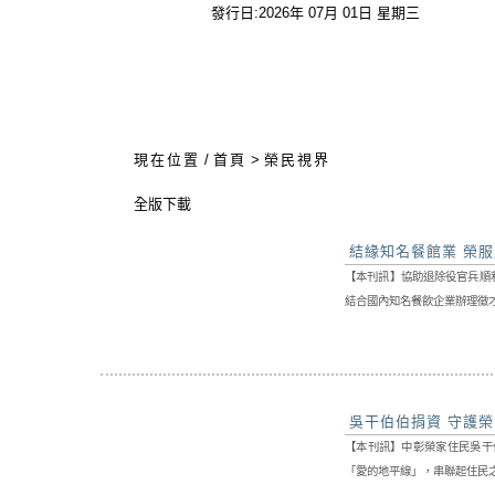
發行日:2026年 07月 01日 星期三
:::
現在位置
/
首頁
>
榮民視界
全版下載
結緣知名餐館業 榮
【本刊訊】協助退除役官兵順
結合國內知名餐飲企業辦理徵才
吳干伯伯捐資 守護
【本刊訊】中彰榮家住民吳干
「愛的地平線」，串聯起住民之