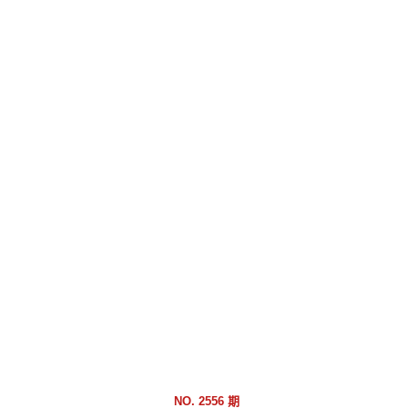
跳
到
主
要
內
容
區
塊
NO. 2556 期