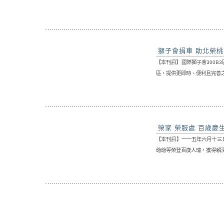
獅子會捐車 助北榮
【本刊訊】國際獅子會300
區，提供更即時、便利且完善之
榮家 榮服處 百歲慶
【本刊訊】一一五年六月十三
爺爺等榮登百歲人瑞，獲得賴清