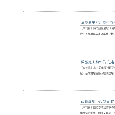
清境農場推出夏季牧
【本刊訊】熱門避暑勝地「清
愛的瓦萊黑鼻羊家族集體亮相，
榮服處主動作為 危
【本刊訊】為共同維護社區的
屋，依法辦理拆除與環境整理，
政戰政訓中心學員 
【本刊訊】國防部政治作戰教
讓長輩們動手、動腳又動腦，不