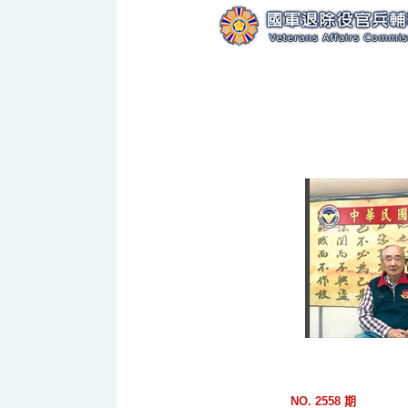
跳
到
主
要
內
容
區
塊
NO. 2558 期